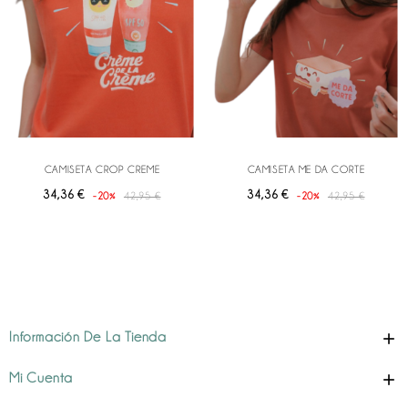
CAMISETA CROP CREME
CAMISETA ME DA CORTE
Precio
Precio
Precio
Precio
34,36 €
34,36 €
-20%
42,95 €
-20%
42,95 €
base
base

Información De La Tienda

Mi Cuenta