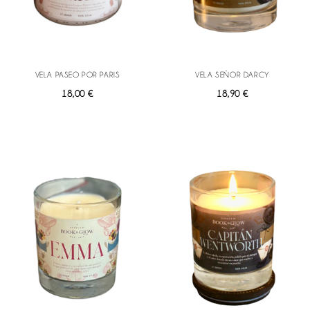
VELA PASEO POR PARIS
VELA SEÑOR DARCY
18,00 €
18,90 €