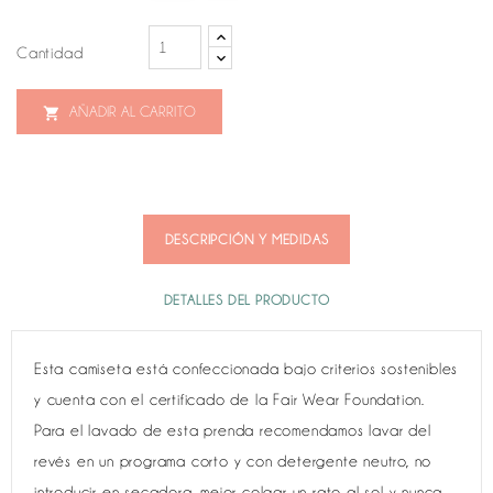
Cantidad
AÑADIR AL CARRITO

DESCRIPCIÓN Y MEDIDAS
DETALLES DEL PRODUCTO
Esta camiseta está confeccionada bajo criterios sostenibles
y cuenta con el certificado de la Fair Wear Foundation.
Para el lavado de esta prenda recomendamos lavar del
revés en un programa corto y con detergente neutro, no
introducir en secadora, mejor colgar un rato al sol y nunca