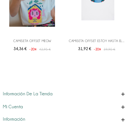
CAMISETA OFFSET MEOW
CAMISETA OFFSET ESTOY HASTA EL...
Precio
Precio
Precio
Precio
34,36 €
31,92 €
-20%
42,95 €
-20%
39,90 €
base
base

Información De La Tienda

Mi Cuenta

Información