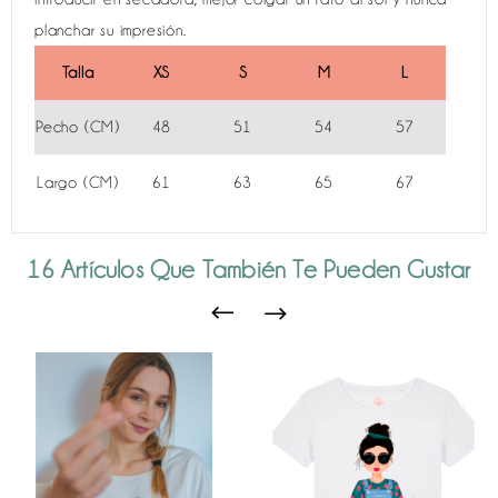
planchar su impresión.
Talla
XS
S
M
L
Pecho (CM)
48
51
54
57
Largo (CM)
61
63
65
67
16 Artículos Que También Te Pueden Gustar