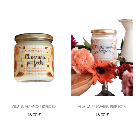
VELA EL VERANO PERFECTO
VELA LA PRIMAVERA PERFECTA
18,00 €
18,00 €