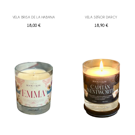
VELA BRISA DE LA HABANA
VELA SEÑOR DARCY
18,00 €
18,90 €