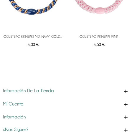
COLETERO KKNEKKI MIX NAVY GOLD...
COLETERO KKNEKKI PINK
Precio
Precio
3,00 €
3,50 €

Información De La Tienda

Mi Cuenta

Información

¿Nos Sigues?