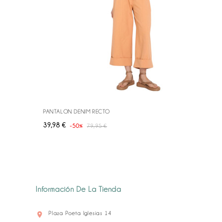
PANTALON DENIM RECTO
Precio
Precio
39,98 €
-50%
79,95 €
base
Información De La Tienda
Plaza Poeta Iglesias 14
