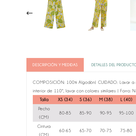
DESCRIPCIÓN Y MEDIDAS
DETALLES DEL PRODUCT
COMPOSICIÓN: 100% Algodón| CUIDADO: Lavar a mano
interior de 110º, lavar con colores similares | Forro: N
Talla
XS (34)
S (36)
M (38)
L (40)
Pecho
80-85
85-90
90-95
95-100
(CM)
Cintura
60-65
65-70
70-75
75-80
(CM)