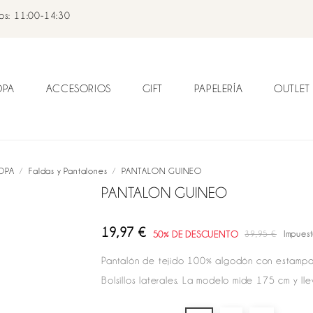
dos: 11:00-14:30
OPA
ACCESORIOS
GIFT
PAPELERÍA
OUTLET
OPA
Faldas y Pantalones
PANTALON GUINEO
PANTALON GUINEO
19,97 €
50% DE DESCUENTO
39,95 €
Impuest
Pantalón de tejido 100% algodón con estampado
Bolsillos laterales. La modelo mide 175 cm y llev