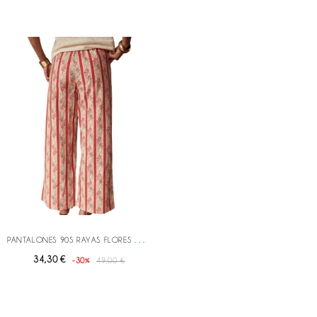
P
ANTALONES 90S RAYAS FLORES ROJO
34,30 €
-30%
49,00 €