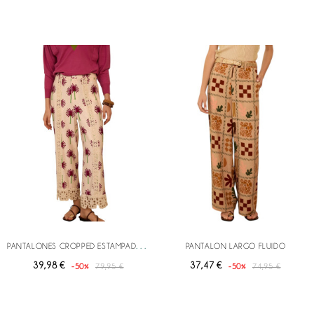
P
ANTALONES CROPPED ESTAMPADO PIXIE
PANTALON LARGO FLUIDO
39,98 €
37,47 €
-50%
79,95 €
-50%
74,95 €