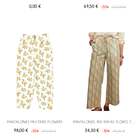
0,00 €
69,50 €
-50%
139,00 €
P
ANTALONES 90S RAYAS FLORES TURQUESA
PANTALONES MUSTARD FLOWERS
98,00 €
34,30 €
-30%
140,00 €
-30%
49,00 €