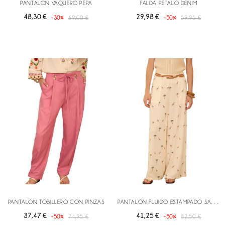
PANTALON VAQUERO PEPA
FALDA PETALO DENIM
48,30 €
29,98 €
-30%
69,00 €
-50%
59,95 €
P
ANTALON FLUIDO ESTAMPADO SAVANNAH
PANTALON TOBILLERO CON PINZAS
37,47 €
41,25 €
-50%
74,95 €
-50%
82,50 €