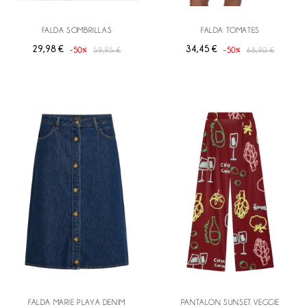
FALDA SOMBRILLAS
FALDA TOMATES
29,98 €
34,45 €
-50%
59,95 €
-50%
68,90 €
FALDA MARIE PLAYA DENIM
PANTALON SUNSET VEGGIE