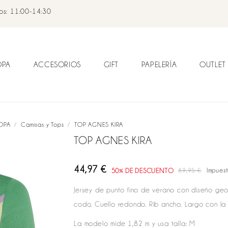
dos: 11:00-14:30
OPA
ACCESORIOS
GIFT
PAPELERÍA
OUTLET
OPA
Camisas y Tops
TOP AGNES KIRA
TOP AGNES KIRA
44,97 €
50% DE DESCUENTO
89,95 €
Impuest
Jersey de punto fino de verano con diseño ge
codo. Cuello redondo. Rib ancho. Largo con la 
La modelo mide 1,82 m y usa talla: M