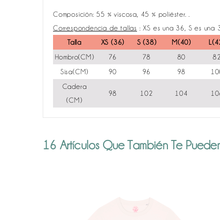
Composición: 55 % viscosa, 45 % poliéster. .
Correspondencia de tallas
: XS es una 36, S es una 
Talla
XS (36)
S (38)
M(40)
L(4
Hombro(CM)
76
78
80
8
Sisa(CM)
90
96
98
10
Cadera
98
102
104
10
(CM)
16 Artículos Que También Te Pueden