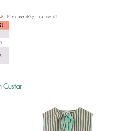
38 , M es una 40 y L es una 42.
2)
2
0
6
 Gustar