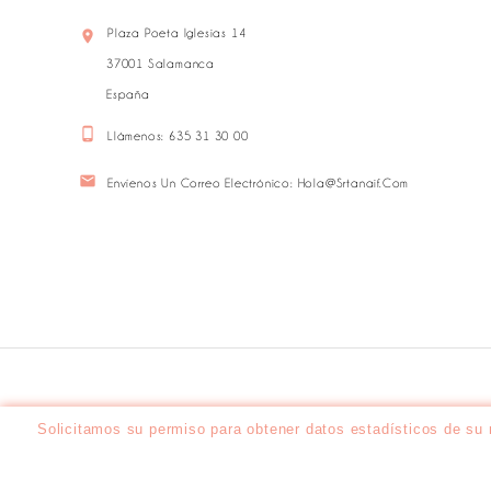
Plaza Poeta Iglesias 14

37001 Salamanca
España

Llámenos:
635 31 30 00

Envíenos Un Correo Electrónico:
Hola@srtanaif.com
Solicitamos su permiso para obtener datos estadísticos de su