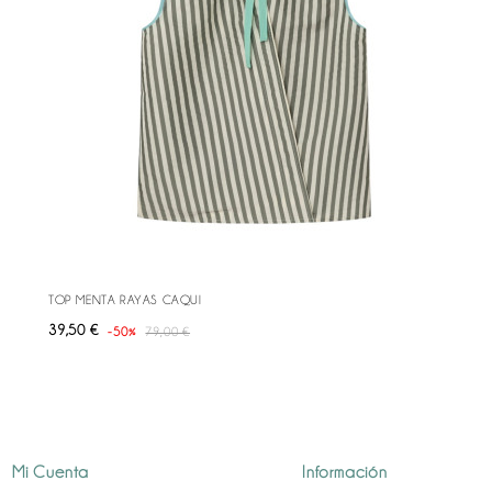
TOP MENTA RAYAS CAQUI
Precio
Precio
39,50 €
-50%
79,00 €
base
Mi Cuenta
Información