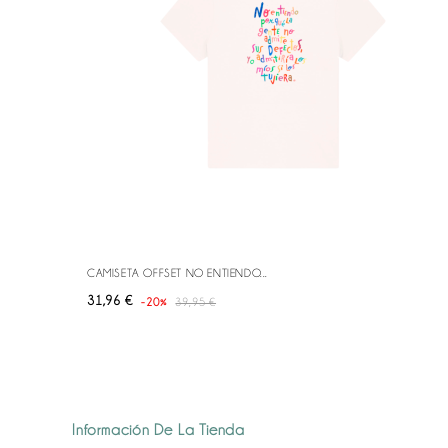
CAMISETA OFFSET NO ENTIENDO...
Precio
Precio
31,96 €
-20%
39,95 €
base
Información De La Tienda