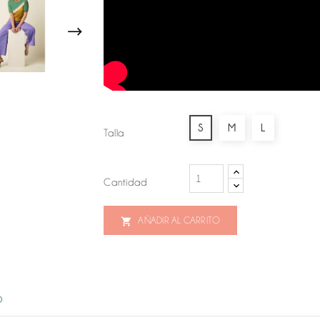
S
M
L
Talla
Cantidad
AÑADIR AL CARRITO

O