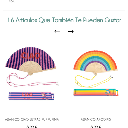
FSC.
16 Artículos Que También Te Pueden Gustar
ABANICO CIAO LETRAS PURPURINA
ABANICO ARCOIRIS
Precio
Precio
8,99 €
8,99 €